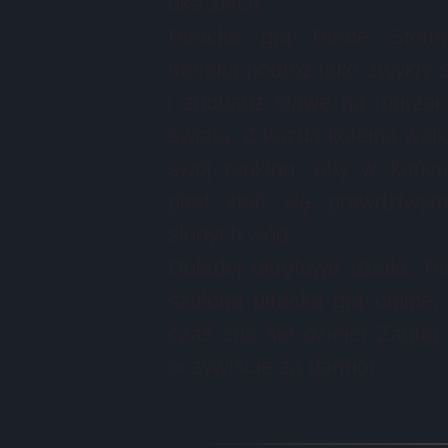
oka zleci!
Piracka gra Pirate Stor
morską podróż jako zwykły 
i zdobądź sławę na morzac
świata. Z każdą kolejną wal
swój ranking, aby w końcu
pirat stać się prawdziwy
słonych wód.
Doładuj okrętowe działa: Pi
szalona piracka gra online, 
czas coś się dzieje! Zagraj 
oczywiście za darmo!