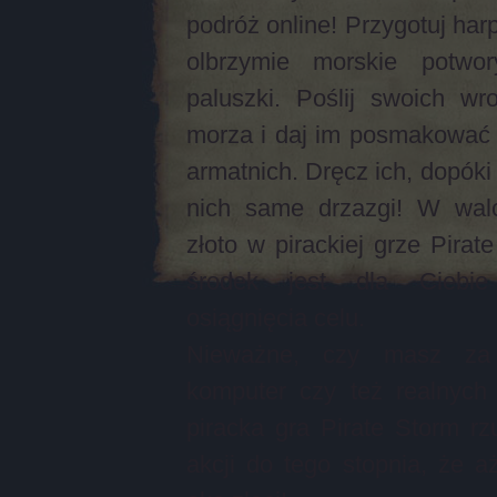
podróż online! Przygotuj har
olbrzymie morskie potwo
paluszki. Poślij swoich w
morza i daj im posmakować s
armatnich. Dręcz ich, dopóki
nich same drzazgi! W wal
złoto w pirackiej grze Pirat
środek jest dla Ciebi
osiągnięcia celu.
Nieważne, czy masz za 
komputer czy też realnych
piracka gra Pirate Storm rz
akcji do tego stopnia, że a