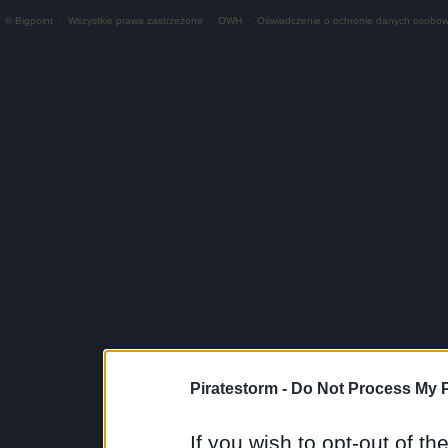
© Bigpoint
·
Wszystkie prawa zastrzeżone
·
OWH
·
Oświadczenie o ochronie danych osobo
Piratestorm -
Do Not Process My P
If you wish to opt-out of the