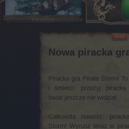
Zwiastun
HOME
Nowa piracka gra
Piracka gra Pirate Storm! To
i śmierci: przeżyj piracką 
świat jeszcze nie widział
Całkowita nowość: pirack
Storm! Wyrusz teraz w pira