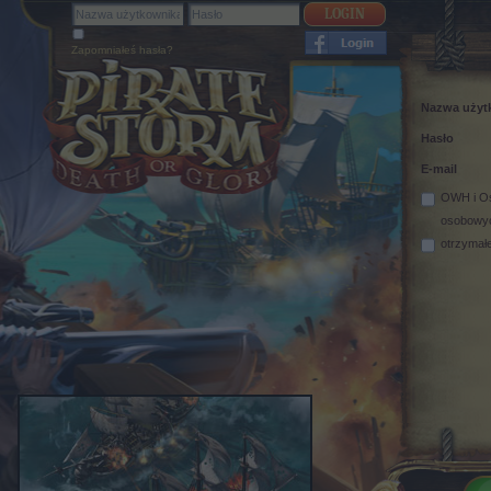
Zapomniałeś hasła?
Nazwa użyt
Hasło
E-mail
OWH
i
Oś
osobowy
otrzymał